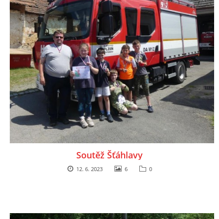
Soutěž Šťáhlavy
12. 6. 2023
6
0