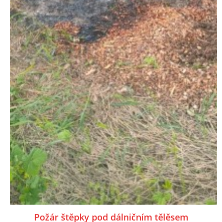
Požár štěpky pod dálničním tělěsem