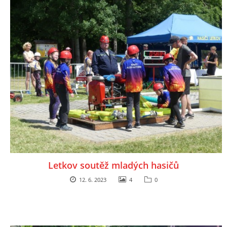
Letkov soutěž mladých hasičů
12. 6. 2023
4
0