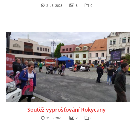
21. 5. 2023
3
0
Soutěž vyprošťování Rokycany
21. 5. 2023
2
0