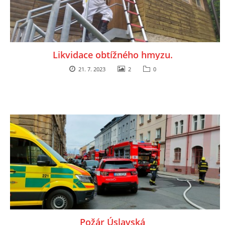
Likvidace obtížného hmyzu.
21. 7. 2023
2
0
Požár Úslavská