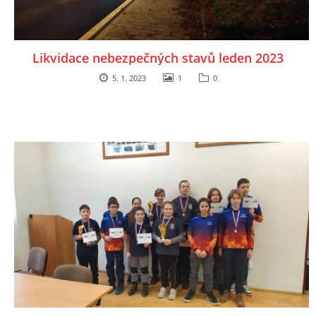
INFORMACE
Likvidace nebezpečných stavů leden 2023
5. 1. 2023
1
0
Sbor dobrovolných hasičů Koterov
Koterovská náves 15
326 00 Plzeň