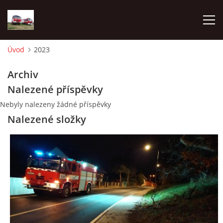
Úvod
2023
TECHNIKA
Archiv
Nalezené příspěvky
HISTORIE
Nebyly nalezeny žádné příspěvky
Nalezené složky
VÝCVIK JPO
ZÁSAHY
PREVENCE
SYMBOLY