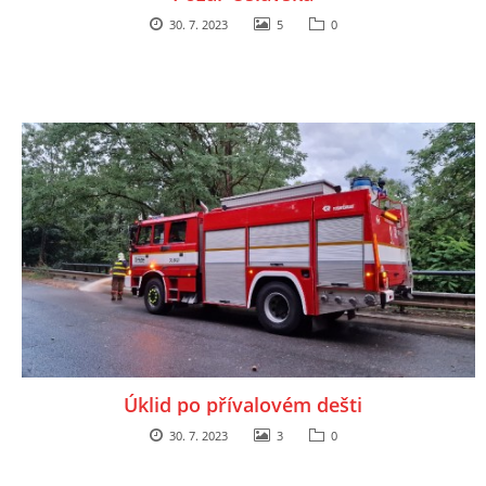
30. 7. 2023
5
0
Úklid po přívalovém dešti
30. 7. 2023
3
0