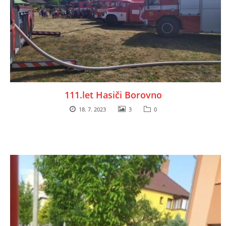
111.let Hasiči Borovno
18. 7. 2023
3
0