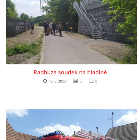
Radbuza soudek na hladině
12. 6. 2023
5
0