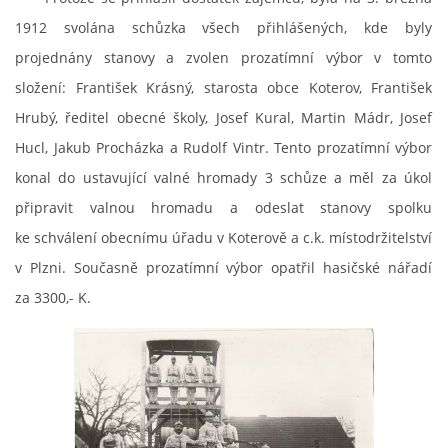
1912 svolána schůzka všech přihlášených, kde byly
INFORMACE
projednány stanovy a zvolen prozatímní výbor v tomto
složení: František Krásný, starosta obce Koterov, František
Hrubý, ředitel obecné školy, Josef Kural, Martin Mádr, Josef
Hucl, Jakub Procházka a Rudolf Vintr. Tento prozatímní výbor
konal do ustavující valné hromady 3 schůze a měl za úkol
připravit valnou hromadu a odeslat stanovy spolku
ke schválení obecnímu úřadu v Koterově a c.k. místodržitelství
v Plzni. Současně prozatímní výbor opatřil hasičské nářadí
za 3300,- K.
Sbor dobrovolných hasičů Koterov
Koterovská náves 15
326 00 Plzeň