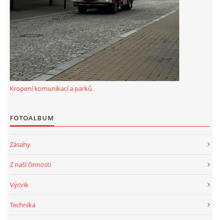
Kropení komunikací a parků.
FOTOALBUM
Zásahy
Z naší činnosti
Výcvik
Technika