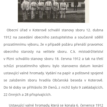
záznamník/fax.377443505 mob.725725474
hasicikoterov@email.cz
© 2026 eStránky.cz
|
RSS
|
WebSlice
|
Tisk
|
Aktualizováno: 4. 8. 2026
|
Nahoru ↑
Obecní úřad v Koterově schválil stanovy sboru 12. dubna
1912 na zasedání obecního zastupitelstva a současně sdělil
prozatímnímu výboru, že v případě požáru přenáší pravomoc
obecního starosty na velitele sboru. C.k. místodržitelství
v Plzni schválilo stanovy sboru 18. června 1912 a tak na třetí
schůzi prozatímního výboru bylo stanoveno datum konání
ustavující valné hromady. Vydání na papír a poštovné spojené
se založením sboru hradila Občanská beseda v Koterově.
Do té doby se přihlásilo 39 členů, z nichž bylo 9 zakládajících,
22 činných a 28 přispívajících.
Ustavující valné hromady, která se konala 6. července 1912