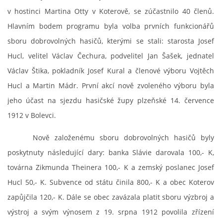
v hostinci Martina Otty v Koterově, se zúčastnilo 40 členů.
Hlavním bodem programu byla volba prvních funkcionářů
sboru dobrovolných hasičů, kterými se stali: starosta Josef
Hucl, velitel Václav Čechura, podvelitel Jan Šašek, jednatel
Václav Štika, pokladník Josef Kural a členové výboru Vojtěch
Hucl a Martin Mádr. První akcí nově zvoleného výboru byla
jeho účast na sjezdu hasičské župy plzeňské 14. července
1912 v Bolevci.
Nově založenému sboru dobrovolných hasičů byly
poskytnuty následující dary: banka Slávie darovala 100,- K,
továrna Zikmunda Theinera 100,- K a zemský poslanec Josef
Hucl 50,- K. Subvence od státu činila 800,- K a obec Koterov
zapůjčila 120,- K. Dále se obec zavázala platit sboru výzbroj a
výstroj a svým výnosem z 19. srpna 1912 povolila zřízení