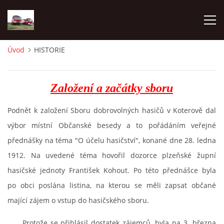
Úvod
HISTORIE
TECHNIKA
Založení a začátky sboru
HISTORIE
Podnět k založení Sboru dobrovolných hasičů v Koterově dal
VÝCVIK JPO
výbor místní Občanské besedy a to pořádáním veřejné
přednášky na téma "O účelu hasičství", konané dne 28. ledna
ZÁSAHY
1912. Na uvedené téma hovořil dozorce plzeňské župní
hasičské jednoty František Kohout. Po této přednášce byla
PREVENCE
po obci poslána listina, na kterou se měli zapsat občané
mající zájem o vstup do hasičského sboru.
SYMBOLY
Protože se přihlásil dostatek zájemců, byla na 3. března