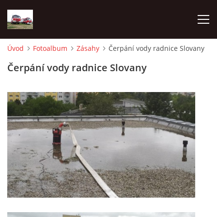
Úvod
Fotoalbum
Zásahy
Čerpání vody radnice Slovany
TECHNIKA
Čerpání vody radnice Slovany
HISTORIE
VÝCVIK JPO
ZÁSAHY
PREVENCE
SYMBOLY