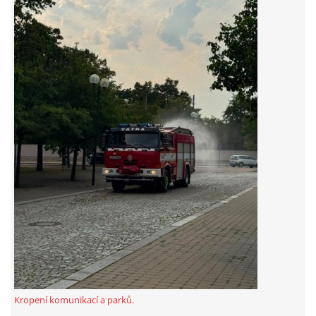
záznamník/fax.377443505 mob.725725474
hasicikoterov@email.cz
© 2026 eStránky.cz
|
RSS
|
WebSlice
|
Tisk
|
Aktualizováno: 4. 8. 2026
|
Nahoru ↑
Kropení komunikací a parků.