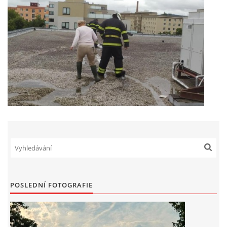
INFORMACE
POSLEDNÍ FOTOGRAFIE
Sbor dobrovolných hasičů Koterov
Koterovská náves 15
326 00 Plzeň