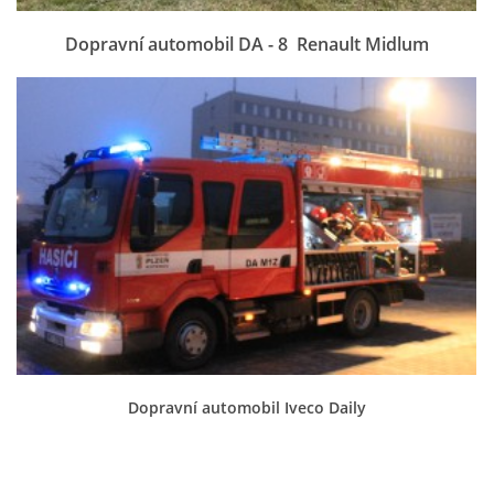
záznamník/fax.377443505 mob.725725474
Dopravní automobil DA - 8 Renault Midlum
hasicikoterov@email.cz
© 2026 eStránky.cz
|
RSS
|
WebSlice
|
Tisk
|
Aktualizováno: 4. 8. 2026
|
Nahoru ↑
Dopravní automobil Iveco Daily