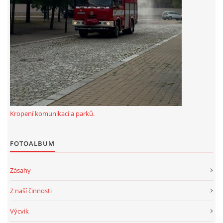
Kropení komunikací a parků.
FOTOALBUM
Zásahy
Z naší činnosti
Výcvik