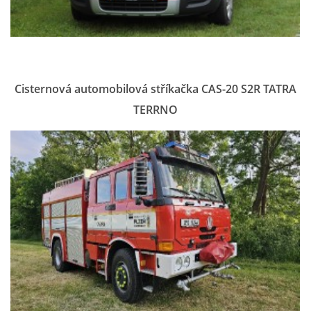
INFORMACE
Cisternová automobilová stříkačka CAS-20 S2R TATRA
TERRNO
Sbor dobrovolných hasičů Koterov
Koterovská náves 15
326 00 Plzeň