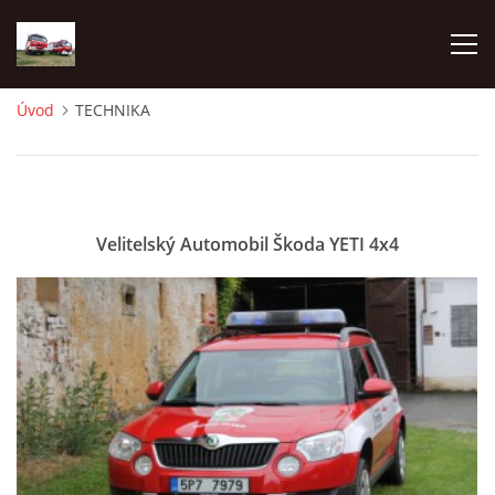
Úvod
TECHNIKA
TECHNIKA
HISTORIE
Velitelský Automobil Škoda YETI 4x4
VÝCVIK JPO
ZÁSAHY
PREVENCE
SYMBOLY