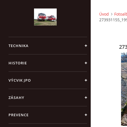
Úvod
Fotoa
273931155_19
TECHNIKA
27
HISTORIE
VÝCVIK JPO
ZÁSAHY
PREVENCE