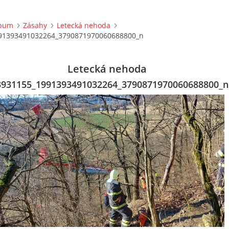
lbum
Zásahy
Letecká nehoda
91393491032264_3790871970060688800_n
Letecká nehoda
3931155_1991393491032264_3790871970060688800_n