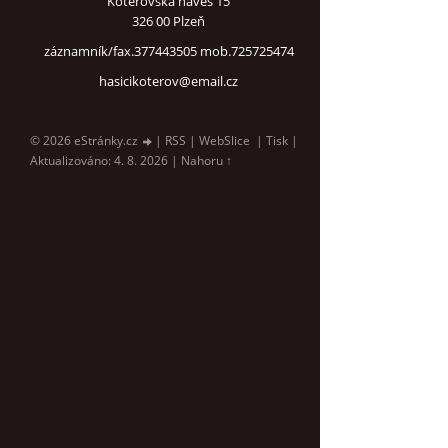
Koterovská náves 15
326 00 Plzeň
záznamník/fax.377443505 mob.725725474
hasicikoterov@email.cz
© 2026 eStránky.cz
|
RSS
|
WebSlice
|
Tisk
|
Aktualizováno: 4. 8. 2026
|
Nahoru ↑