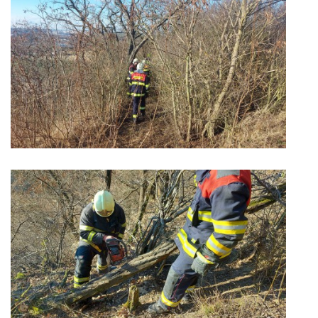
INFORMACE
Sbor dobrovolných hasičů Koterov
Koterovská náves 15
326 00 Plzeň