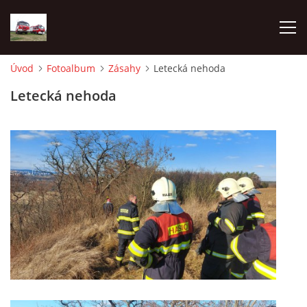
Úvod
Fotoalbum
Zásahy
Letecká nehoda
TECHNIKA
Letecká nehoda
HISTORIE
VÝCVIK JPO
ZÁSAHY
PREVENCE
SYMBOLY