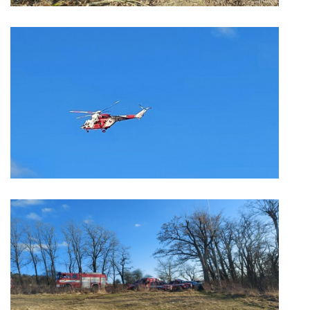
záznamník/fax.377443505 mob.725725474
hasicikoterov@email.cz
© 2026 eStránky.cz
|
RSS
|
WebSlice
|
Tisk
|
Aktualizováno: 4. 8. 2026
|
Nahoru ↑