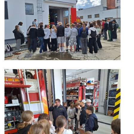
INFORMACE
Sbor dobrovolných hasičů Koterov
Koterovská náves 15
326 00 Plzeň