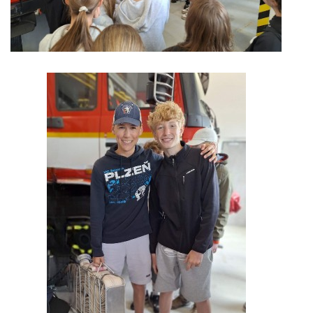
záznamník/fax.377443505 mob.725725474
hasicikoterov@email.cz
© 2026 eStránky.cz
|
RSS
|
WebSlice
|
Tisk
|
Aktualizováno: 4. 8. 2026
|
Nahoru ↑