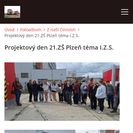
Úvod
Fotoalbum
Z naší činnosti
Projektový den 21.ZŠ Plzeň téma I.Z.S.
TECHNIKA
Projektový den 21.ZŠ Plzeň téma I.Z.S.
HISTORIE
VÝCVIK JPO
ZÁSAHY
PREVENCE
SYMBOLY