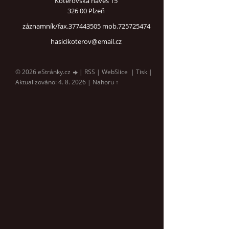
Koterovská náves 15
326 00 Plzeň
záznamník/fax.377443505 mob.725725474
hasicikoterov@email.cz
© 2026 eStránky.cz
|
RSS
|
WebSlice
|
Tisk
|
Aktualizováno: 4. 8. 2026
|
Nahoru ↑