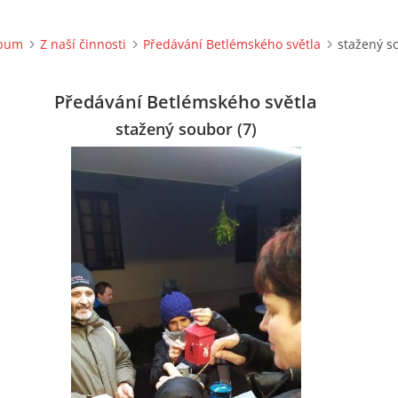
lbum
Z naší činnosti
Předávání Betlémského světla
stažený so
Předávání Betlémského světla
stažený soubor (7)