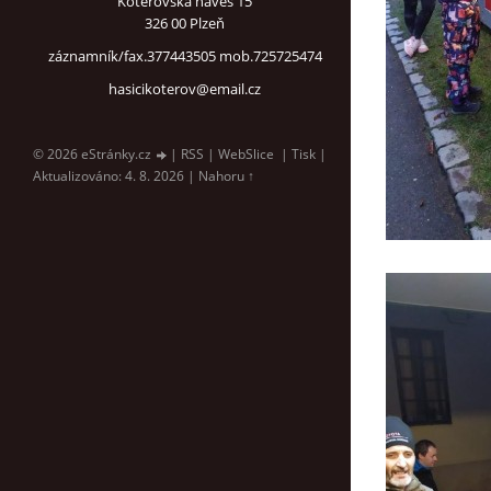
Koterovská náves 15
326 00 Plzeň
záznamník/fax.377443505 mob.725725474
hasicikoterov@email.cz
© 2026 eStránky.cz
|
RSS
|
WebSlice
|
Tisk
|
Aktualizováno: 4. 8. 2026
|
Nahoru ↑