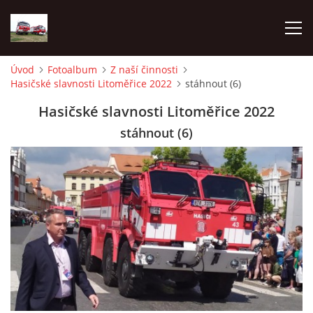
Úvod
Fotoalbum
Z naší činnosti
Hasičské slavnosti Litoměřice 2022
stáhnout (6)
TECHNIKA
Hasičské slavnosti Litoměřice 2022
HISTORIE
stáhnout (6)
VÝCVIK JPO
ZÁSAHY
PREVENCE
SYMBOLY