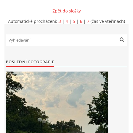
Zpět do složky
INFORMACE
Automatické procházení:
3
|
4
|
5
|
6
|
7
(čas ve vteřinách)
POSLEDNÍ FOTOGRAFIE
Sbor dobrovolných hasičů Koterov
Koterovská náves 15
326 00 Plzeň