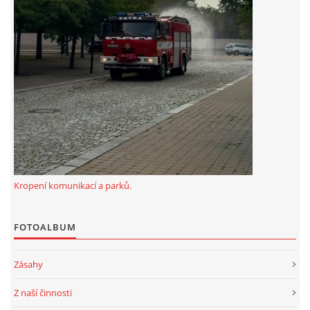
záznamník/fax.377443505 mob.725725474
hasicikoterov@email.cz
© 2026 eStránky.cz
|
RSS
|
WebSlice
|
Tisk
|
Aktualizováno: 4. 8. 2026
|
Nahoru ↑
Kropení komunikací a parků.
FOTOALBUM
Zásahy
Z naší činnosti