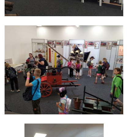
INFORMACE
Sbor dobrovolných hasičů Koterov
Koterovská náves 15
326 00 Plzeň