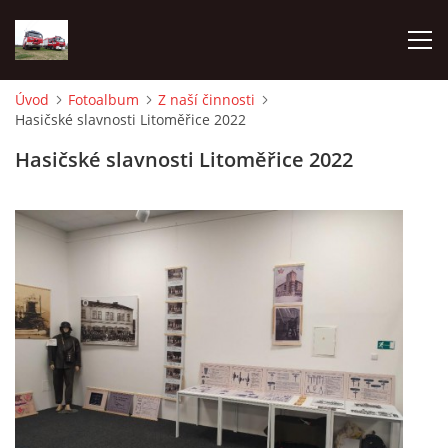
Úvod
Fotoalbum
Z naší činnosti
Hasičské slavnosti Litoměřice 2022
TECHNIKA
Hasičské slavnosti Litoměřice 2022
HISTORIE
VÝCVIK JPO
ZÁSAHY
PREVENCE
SYMBOLY