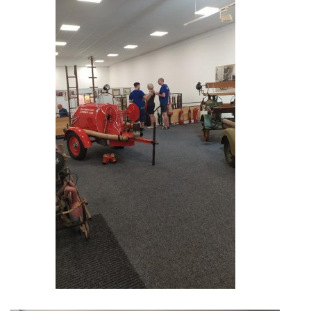
záznamník/fax.377443505 mob.725725474
hasicikoterov@email.cz
© 2026 eStránky.cz
|
RSS
|
WebSlice
|
Tisk
|
Aktualizováno: 4. 8. 2026
|
Nahoru ↑