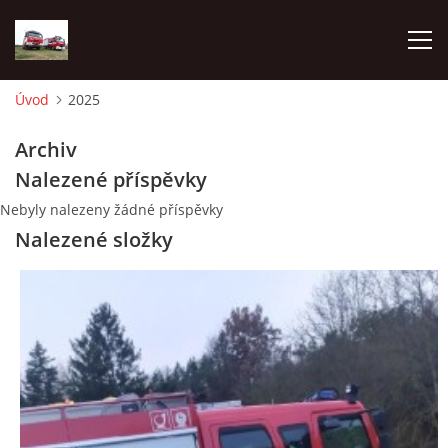
Úvod
2025
TECHNIKA
Archiv
Nalezené příspěvky
HISTORIE
Nebyly nalezeny žádné příspěvky
Nalezené složky
VÝCVIK JPO
ZÁSAHY
PREVENCE
SYMBOLY