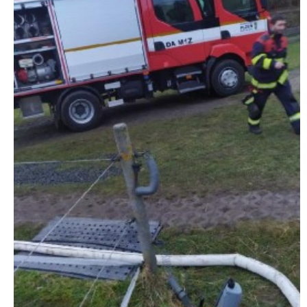
INFORMACE
Sbor dobrovolných hasičů Koterov
Koterovská náves 15
326 00 Plzeň