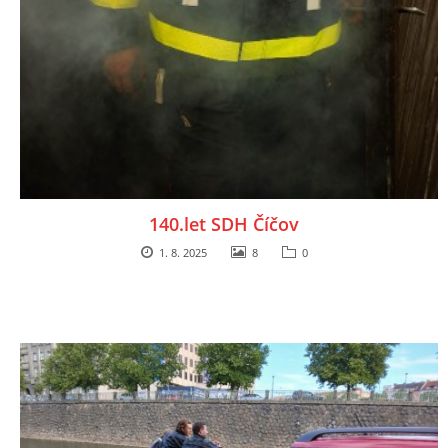
140.let SDH Číčov
1. 8. 2025
8
0