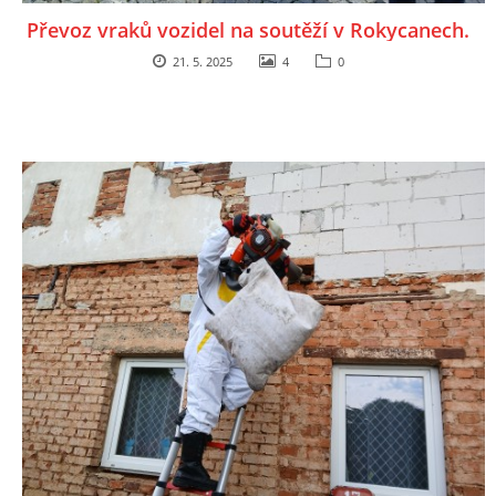
Převoz vraků vozidel na soutěží v Rokycanech.
21. 5. 2025
4
0