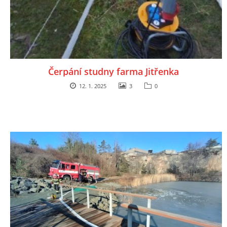
záznamník/fax.377443505 mob.725725474
hasicikoterov@email.cz
© 2026 eStránky.cz
|
RSS
|
WebSlice
|
Tisk
|
Aktualizováno: 4. 8. 2026
|
Nahoru ↑
Čerpání studny farma Jitřenka
12. 1. 2025
3
0