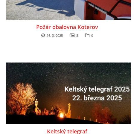
Požár obalovna Koterov
16. 3. 2025
8
0
Keltský telegraf