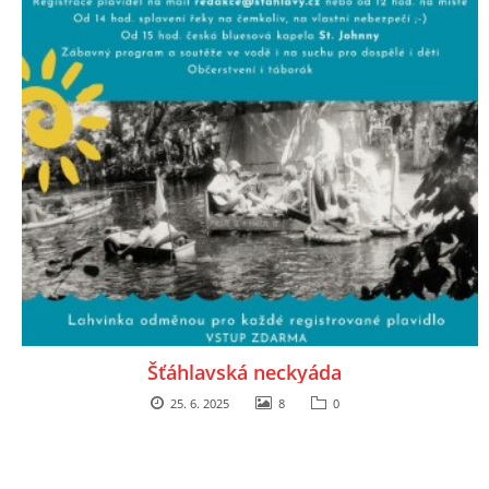
Šťáhlavská neckyáda
25. 6. 2025
8
0