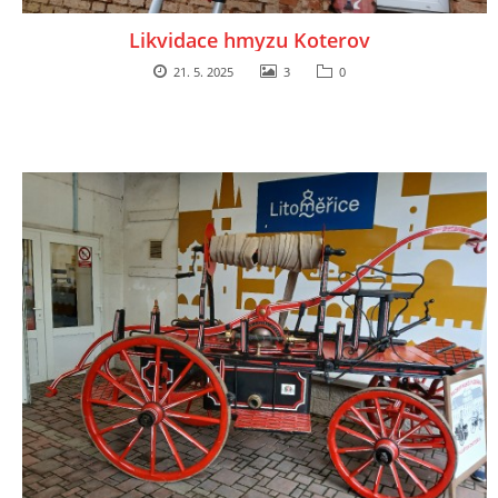
Likvidace hmyzu Koterov
21. 5. 2025
3
0