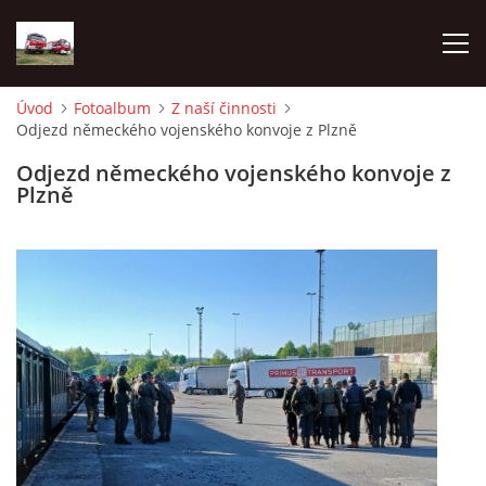
Úvod
Fotoalbum
Z naší činnosti
Odjezd německého vojenského konvoje z Plzně
TECHNIKA
Odjezd německého vojenského konvoje z
Plzně
HISTORIE
VÝCVIK JPO
ZÁSAHY
PREVENCE
SYMBOLY