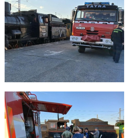
záznamník/fax.377443505 mob.725725474
hasicikoterov@email.cz
© 2026 eStránky.cz
|
RSS
|
WebSlice
|
Tisk
|
Aktualizováno: 4. 8. 2026
|
Nahoru ↑