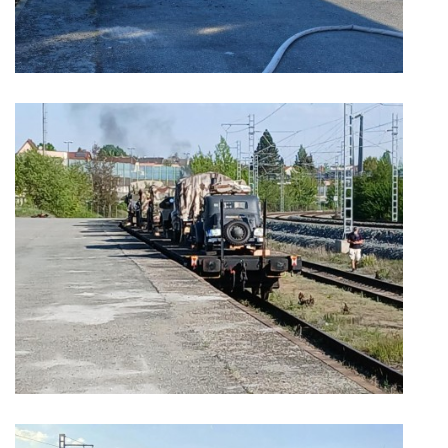
INFORMACE
Sbor dobrovolných hasičů Koterov
Koterovská náves 15
326 00 Plzeň