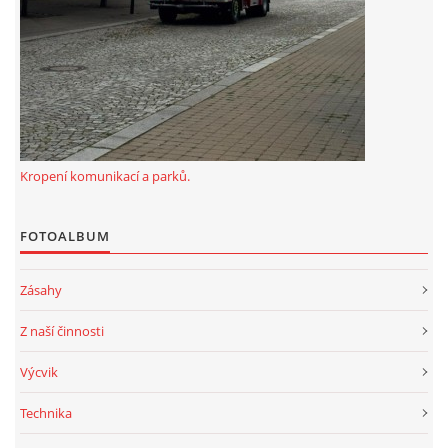
Kropení komunikací a parků.
FOTOALBUM
Zásahy
Z naší činnosti
Výcvik
Technika