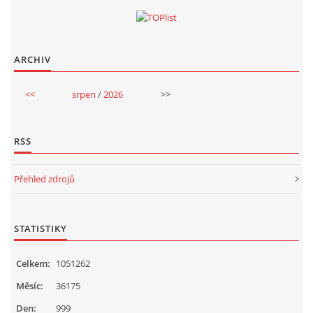
ARCHIV
<<
srpen
/
2026
>>
RSS
Přehled zdrojů
STATISTIKY
Celkem:
1051262
Měsíc:
36175
Den:
999