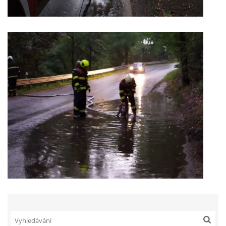
INFORMACE
Sbor dobrovolných hasičů Koterov
Koterovská náves 15
326 00 Plzeň