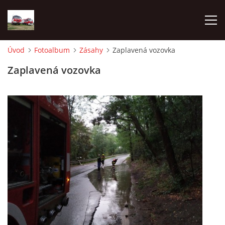
Úvod
Fotoalbum
Zásahy
Zaplavená vozovka
TECHNIKA
Zaplavená vozovka
HISTORIE
VÝCVIK JPO
ZÁSAHY
PREVENCE
SYMBOLY