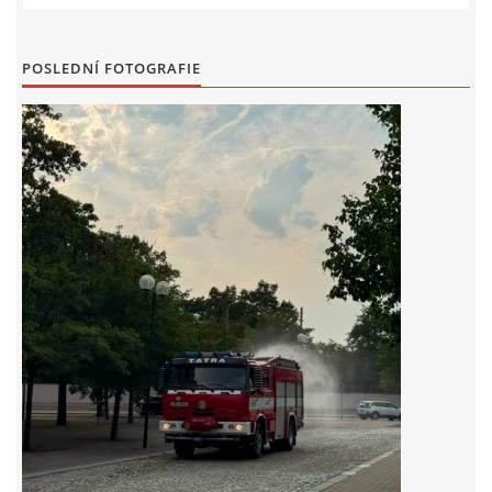
záznamník/fax.377443505 mob.725725474
hasicikoterov@email.cz
POSLEDNÍ FOTOGRAFIE
© 2026 eStránky.cz
|
RSS
|
WebSlice
|
Tisk
|
Aktualizováno: 4. 8. 2026
|
Nahoru ↑