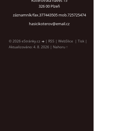
Koterovská náves 15
326 00 Plzeň
záznamník/fax.377443505 mob.725725474
hasicikoterov@email.cz
© 2026 eStránky.cz
|
RSS
|
WebSlice
|
Tisk
|
Aktualizováno: 4. 8. 2026
|
Nahoru ↑