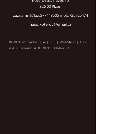
Koterovská náves 15
326 00 Plzeň
záznamník/fax.377443505 mob.725725474
hasicikoterov@email.cz
© 2026 eStránky.cz
|
RSS
|
WebSlice
|
Tisk
|
Aktualizováno: 4. 8. 2026
|
Nahoru ↑