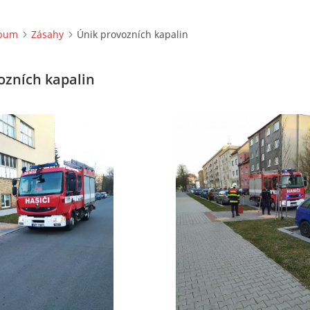
lbum
Zásahy
Únik provozních kapalin
ozních kapalin