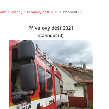
lbum
Zásahy
Přívalový déšť 2021
stáhnout (3)
Přívalový déšť 2021
stáhnout (3)