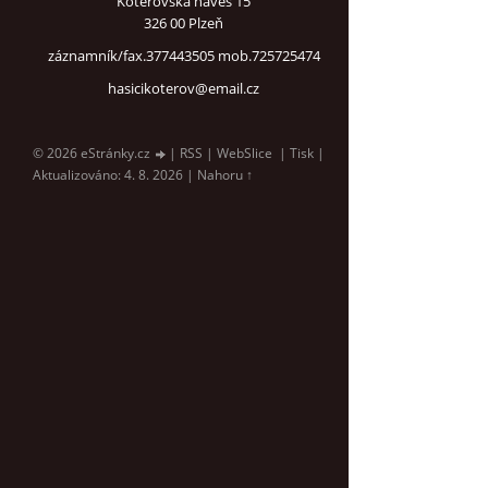
Koterovská náves 15
326 00 Plzeň
záznamník/fax.377443505 mob.725725474
hasicikoterov@email.cz
© 2026 eStránky.cz
|
RSS
|
WebSlice
|
Tisk
|
Aktualizováno: 4. 8. 2026
|
Nahoru ↑