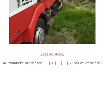
Zpět do složky
Automatické procházení:
3
|
4
|
5
|
6
|
7
(čas ve vteřinách)