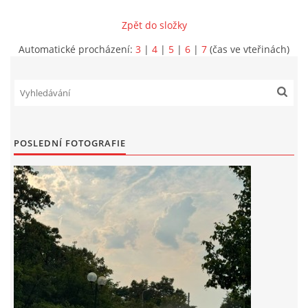
Zpět do složky
INFORMACE
Automatické procházení:
3
|
4
|
5
|
6
|
7
(čas ve vteřinách)
POSLEDNÍ FOTOGRAFIE
Sbor dobrovolných hasičů Koterov
Koterovská náves 15
326 00 Plzeň