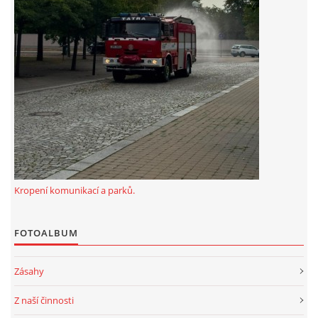
záznamník/fax.377443505 mob.725725474
hasicikoterov@email.cz
© 2026 eStránky.cz
|
RSS
|
WebSlice
|
Tisk
|
Aktualizováno: 4. 8. 2026
|
Nahoru ↑
Kropení komunikací a parků.
FOTOALBUM
Zásahy
Z naší činnosti