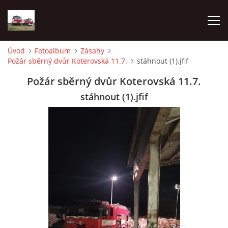
Úvod
Fotoalbum
Zásahy
Požár sběrný dvůr Koterovská 11.7.
stáhnout (1).jfif
TECHNIKA
Požár sběrný dvůr Koterovská 11.7.
HISTORIE
stáhnout (1).jfif
VÝCVIK JPO
ZÁSAHY
PREVENCE
SYMBOLY