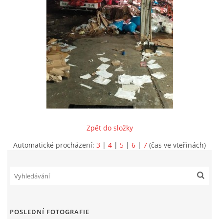
INFORMACE
Zpět do složky
Automatické procházení:
3
|
4
|
5
|
6
|
7
(čas ve vteřinách)
Sbor dobrovolných hasičů Koterov
Koterovská náves 15
326 00 Plzeň
POSLEDNÍ FOTOGRAFIE