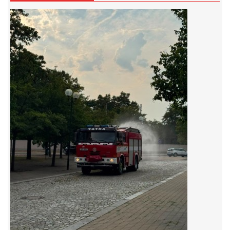
záznamník/fax.377443505 mob.725725474
hasicikoterov@email.cz
© 2026 eStránky.cz
|
RSS
|
WebSlice
|
Tisk
|
Aktualizováno: 4. 8. 2026
|
Nahoru ↑