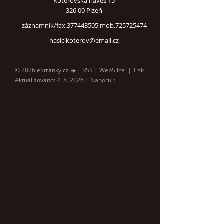
Koterovská náves 15
326 00 Plzeň
záznamník/fax.377443505 mob.725725474
hasicikoterov@email.cz
© 2026 eStránky.cz
|
RSS
|
WebSlice
|
Tisk
|
Aktualizováno: 4. 8. 2026
|
Nahoru ↑