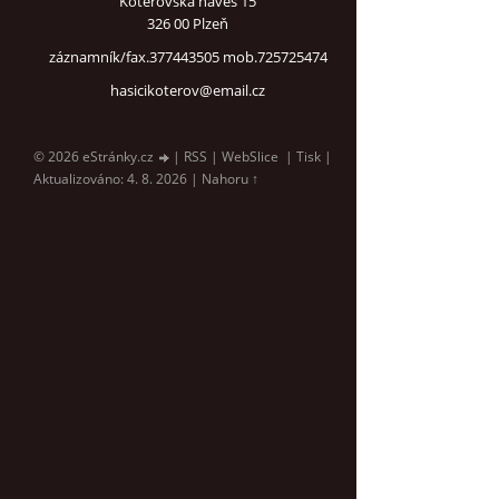
Koterovská náves 15
326 00 Plzeň
záznamník/fax.377443505 mob.725725474
hasicikoterov@email.cz
© 2026 eStránky.cz
|
RSS
|
WebSlice
|
Tisk
|
Aktualizováno: 4. 8. 2026
|
Nahoru ↑