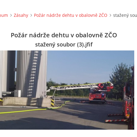
lbum
Zásahy
Požár nádrže dehtu v obalovně ZČO
stažený soub
Požár nádrže dehtu v obalovně ZČO
stažený soubor (3).jfif