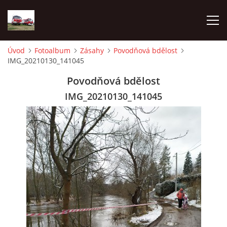
Úvod
Fotoalbum
Zásahy
Povodňová bdělost
IMG_20210130_141045
TECHNIKA
Povodňová bdělost
HISTORIE
IMG_20210130_141045
VÝCVIK JPO
ZÁSAHY
PREVENCE
SYMBOLY