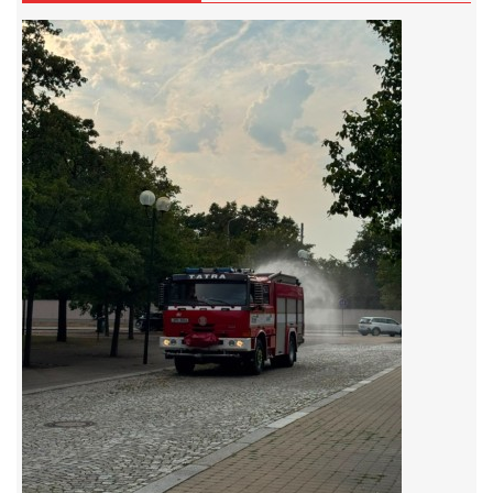
záznamník/fax.377443505 mob.725725474
hasicikoterov@email.cz
© 2026 eStránky.cz
|
RSS
|
WebSlice
|
Tisk
|
Aktualizováno: 4. 8. 2026
|
Nahoru ↑