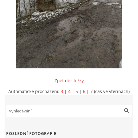
INFORMACE
Zpět do složky
Automatické procházení:
3
|
4
|
5
|
6
|
7
(čas ve vteřinách)
Sbor dobrovolných hasičů Koterov
Koterovská náves 15
326 00 Plzeň
POSLEDNÍ FOTOGRAFIE