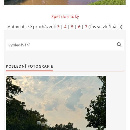
INFORMACE
Zpět do složky
Automatické procházení:
3
|
4
|
5
|
6
|
7
(čas ve vteřinách)
POSLEDNÍ FOTOGRAFIE
Sbor dobrovolných hasičů Koterov
Koterovská náves 15
326 00 Plzeň