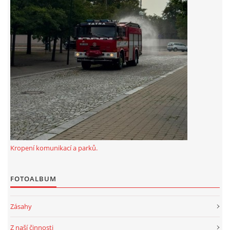
záznamník/fax.377443505 mob.725725474
hasicikoterov@email.cz
© 2026 eStránky.cz
|
RSS
|
WebSlice
|
Tisk
|
Aktualizováno: 4. 8. 2026
|
Nahoru ↑
Kropení komunikací a parků.
FOTOALBUM
Zásahy
Z naší činnosti