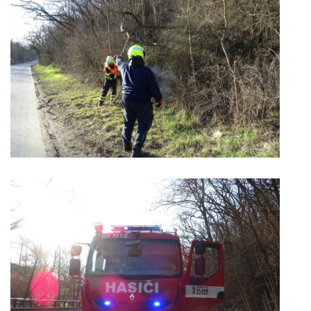
záznamník/fax.377443505 mob.725725474
hasicikoterov@email.cz
© 2026 eStránky.cz
|
RSS
|
WebSlice
|
Tisk
|
Aktualizováno: 4. 8. 2026
|
Nahoru ↑