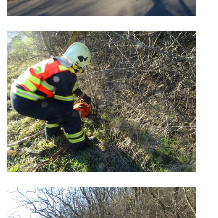
INFORMACE
Sbor dobrovolných hasičů Koterov
Koterovská náves 15
326 00 Plzeň