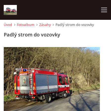
Úvod
Fotoalbum
Zásahy
Padlý strom do vozovky
TECHNIKA
Padlý strom do vozovky
HISTORIE
VÝCVIK JPO
ZÁSAHY
PREVENCE
SYMBOLY