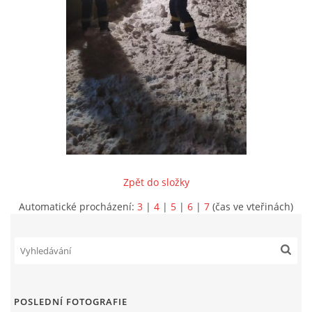
INFORMACE
Zpět do složky
Automatické procházení:
3
|
4
|
5
|
6
|
7
(čas ve vteřinách)
Sbor dobrovolných hasičů Koterov
Koterovská náves 15
326 00 Plzeň
POSLEDNÍ FOTOGRAFIE