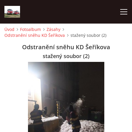
Úvod
Fotoalbum
Zásahy
Odstranění sněhu KD Šeříkova
stažený soubor (2)
TECHNIKA
Odstranění sněhu KD Šeříkova
HISTORIE
stažený soubor (2)
VÝCVIK JPO
ZÁSAHY
PREVENCE
SYMBOLY