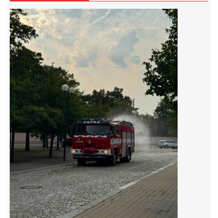
záznamník/fax.377443505 mob.725725474
hasicikoterov@email.cz
© 2026 eStránky.cz
|
RSS
|
WebSlice
|
Tisk
|
Aktualizováno: 4. 8. 2026
|
Nahoru ↑