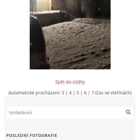
INFORMACE
Zpět do složky
Automatické procházení:
3
|
4
|
5
|
6
|
7
(čas ve vteřinách)
Sbor dobrovolných hasičů Koterov
Koterovská náves 15
326 00 Plzeň
POSLEDNÍ FOTOGRAFIE