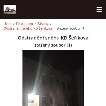
Úvod
Fotoalbum
Zásahy
Odstranění sněhu KD Šeříkova
stažený soubor (1)
TECHNIKA
Odstranění sněhu KD Šeříkova
HISTORIE
stažený soubor (1)
VÝCVIK JPO
ZÁSAHY
PREVENCE
SYMBOLY