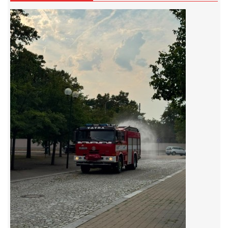
záznamník/fax.377443505 mob.725725474
hasicikoterov@email.cz
© 2026 eStránky.cz
|
RSS
|
WebSlice
|
Tisk
|
Aktualizováno: 4. 8. 2026
|
Nahoru ↑