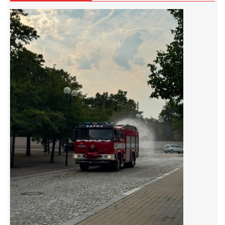
záznamník/fax.377443505 mob.725725474
hasicikoterov@email.cz
© 2026 eStránky.cz
|
RSS
|
WebSlice
|
Tisk
|
Aktualizováno: 4. 8. 2026
|
Nahoru ↑