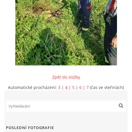
INFORMACE
Zpět do složky
Automatické procházení:
3
|
4
|
5
|
6
|
7
(čas ve vteřinách)
Sbor dobrovolných hasičů Koterov
Koterovská náves 15
326 00 Plzeň
POSLEDNÍ FOTOGRAFIE