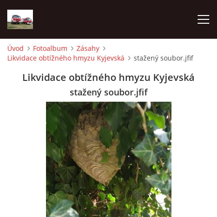
Úvod
Fotoalbum
Zásahy
Likvidace obtížného hmyzu Kyjevská
stažený soubor.jfif
TECHNIKA
Likvidace obtížného hmyzu Kyjevská
HISTORIE
stažený soubor.jfif
VÝCVIK JPO
ZÁSAHY
PREVENCE
SYMBOLY