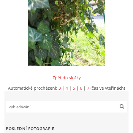
INFORMACE
Zpět do složky
Automatické procházení:
3
|
4
|
5
|
6
|
7
(čas ve vteřinách)
Sbor dobrovolných hasičů Koterov
Koterovská náves 15
326 00 Plzeň
POSLEDNÍ FOTOGRAFIE