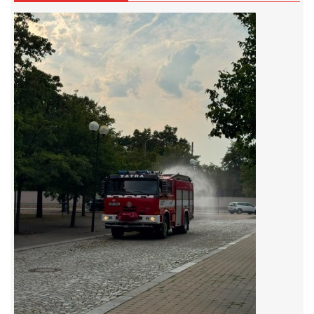
záznamník/fax.377443505 mob.725725474
hasicikoterov@email.cz
© 2026 eStránky.cz
|
RSS
|
WebSlice
|
Tisk
|
Aktualizováno: 4. 8. 2026
|
Nahoru ↑