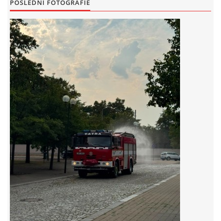
POSLEDNÍ FOTOGRAFIE
záznamník/fax.377443505 mob.725725474
hasicikoterov@email.cz
© 2026 eStránky.cz
|
RSS
|
WebSlice
|
Tisk
|
Aktualizováno: 4. 8. 2026
|
Nahoru ↑