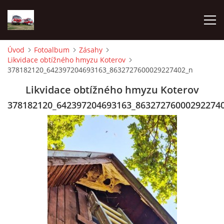
Úvod
Fotoalbum
Zásahy
Likvidace obtížného hmyzu Koterov
TECHNIKA
378182120_642397204693163_8632727600029227402_n
Likvidace obtížného hmyzu Koterov
HISTORIE
378182120_642397204693163_86327276000292274
VÝCVIK JPO
ZÁSAHY
PREVENCE
SYMBOLY