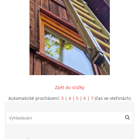
INFORMACE
Zpět do složky
Automatické procházení:
3
|
4
|
5
|
6
|
7
(čas ve vteřinách)
Sbor dobrovolných hasičů Koterov
Koterovská náves 15
326 00 Plzeň