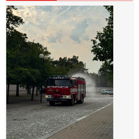
záznamník/fax.377443505 mob.725725474
hasicikoterov@email.cz
© 2026 eStránky.cz
|
RSS
|
WebSlice
|
Tisk
|
Aktualizováno: 4. 8. 2026
|
Nahoru ↑