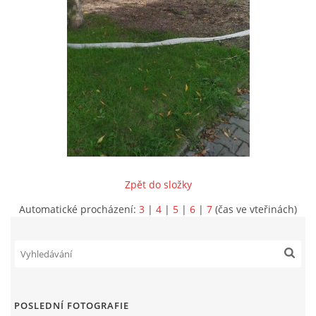
INFORMACE
Zpět do složky
Automatické procházení:
3
|
4
|
5
|
6
|
7
(čas ve vteřinách)
Sbor dobrovolných hasičů Koterov
Koterovská náves 15
326 00 Plzeň
POSLEDNÍ FOTOGRAFIE