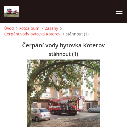
Úvod
Fotoalbum
Zásahy
Čerpání vody bytovka Koterov
stáhnout (1)
TECHNIKA
Čerpání vody bytovka Koterov
HISTORIE
stáhnout (1)
VÝCVIK JPO
ZÁSAHY
PREVENCE
SYMBOLY