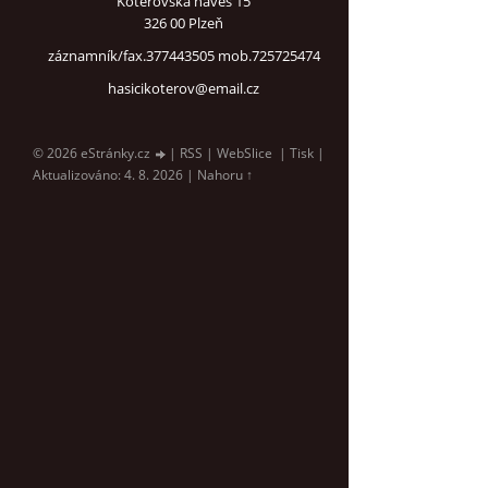
Koterovská náves 15
326 00 Plzeň
záznamník/fax.377443505 mob.725725474
hasicikoterov@email.cz
© 2026 eStránky.cz
|
RSS
|
WebSlice
|
Tisk
|
Aktualizováno: 4. 8. 2026
|
Nahoru ↑