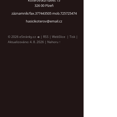
Koterovská náves 15
326 00 Plzeň
záznamník/fax.377443505 mob.725725474
hasicikoterov@email.cz
© 2026 eStránky.cz
|
RSS
|
WebSlice
|
Tisk
|
Aktualizováno: 4. 8. 2026
|
Nahoru ↑