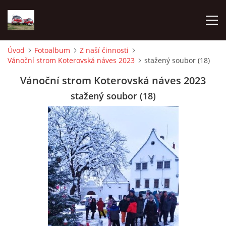
Úvod
Fotoalbum
Z naší činnosti
Vánoční strom Koterovská náves 2023
stažený soubor (18)
TECHNIKA
Vánoční strom Koterovská náves 2023
HISTORIE
stažený soubor (18)
VÝCVIK JPO
ZÁSAHY
PREVENCE
SYMBOLY