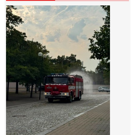
záznamník/fax.377443505 mob.725725474
hasicikoterov@email.cz
© 2026 eStránky.cz
|
RSS
|
WebSlice
|
Tisk
|
Aktualizováno: 4. 8. 2026
|
Nahoru ↑