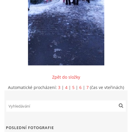
INFORMACE
Zpět do složky
Automatické procházení:
3
|
4
|
5
|
6
|
7
(čas ve vteřinách)
Sbor dobrovolných hasičů Koterov
Koterovská náves 15
326 00 Plzeň
POSLEDNÍ FOTOGRAFIE