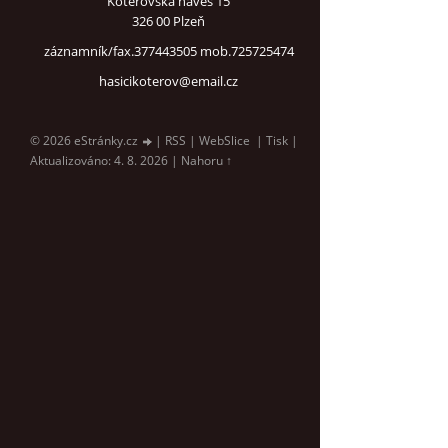
Koterovská náves 15
326 00 Plzeň
záznamník/fax.377443505 mob.725725474
hasicikoterov@email.cz
© 2026 eStránky.cz
|
RSS
|
WebSlice
|
Tisk
|
Aktualizováno: 4. 8. 2026
|
Nahoru ↑