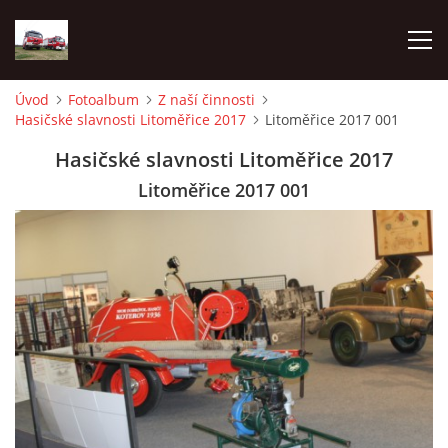
Úvod
Fotoalbum
Z naší činnosti
Hasičské slavnosti Litoměřice 2017
Litoměřice 2017 001
TECHNIKA
Hasičské slavnosti Litoměřice 2017
HISTORIE
Litoměřice 2017 001
VÝCVIK JPO
ZÁSAHY
PREVENCE
SYMBOLY