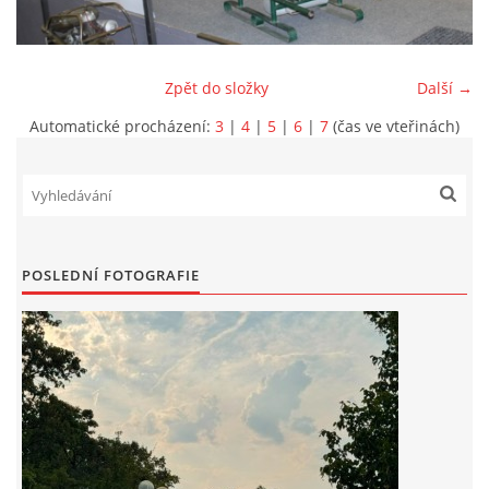
INFORMACE
Zpět do složky
Další →
Automatické procházení:
3
|
4
|
5
|
6
|
7
(čas ve vteřinách)
POSLEDNÍ FOTOGRAFIE
Sbor dobrovolných hasičů Koterov
Koterovská náves 15
326 00 Plzeň