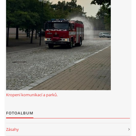
záznamník/fax.377443505 mob.725725474
hasicikoterov@email.cz
© 2026 eStránky.cz
|
RSS
|
WebSlice
|
Tisk
|
Aktualizováno: 4. 8. 2026
|
Nahoru ↑
Kropení komunikací a parků.
FOTOALBUM
Zásahy