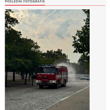
POSLEDNÍ FOTOGRAFIE
záznamník/fax.377443505 mob.725725474
hasicikoterov@email.cz
© 2026 eStránky.cz
|
RSS
|
WebSlice
|
Tisk
|
Aktualizováno: 4. 8. 2026
|
Nahoru ↑