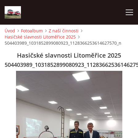
Úvod
Fotoalbum
Z naší činnosti
Hasičské slavnosti Litoměřice 2025
TECHNIKA
504403989_1031852899080923_1128366253614627570_n
Hasičské slavnosti Litoměřice 2025
HISTORIE
504403989_1031852899080923_1128366253614627
VÝCVIK JPO
ZÁSAHY
PREVENCE
SYMBOLY