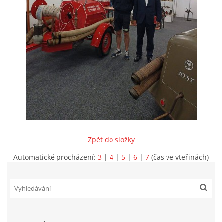
INFORMACE
Zpět do složky
Automatické procházení:
3
|
4
|
5
|
6
|
7
(čas ve vteřinách)
Sbor dobrovolných hasičů Koterov
Koterovská náves 15
326 00 Plzeň