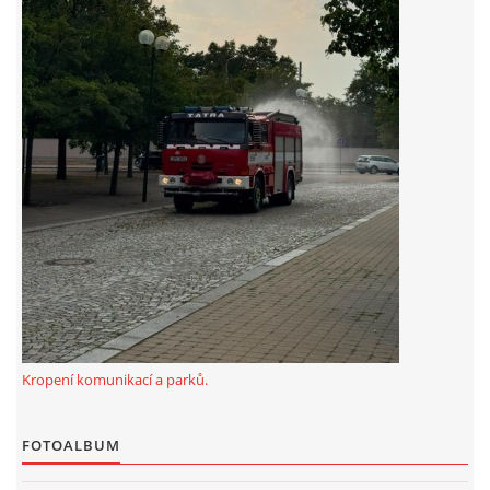
záznamník/fax.377443505 mob.725725474
hasicikoterov@email.cz
© 2026 eStránky.cz
|
RSS
|
WebSlice
|
Tisk
|
Aktualizováno: 4. 8. 2026
|
Nahoru ↑
Kropení komunikací a parků.
FOTOALBUM