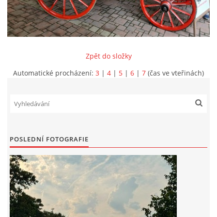
INFORMACE
Zpět do složky
Automatické procházení:
3
|
4
|
5
|
6
|
7
(čas ve vteřinách)
POSLEDNÍ FOTOGRAFIE
Sbor dobrovolných hasičů Koterov
Koterovská náves 15
326 00 Plzeň