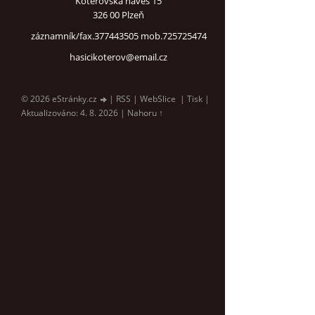
Koterovská náves 15
326 00 Plzeň
záznamník/fax.377443505 mob.725725474
hasicikoterov@email.cz
© 2026 eStránky.cz
|
RSS
|
WebSlice
|
Tisk
|
Aktualizováno: 4. 8. 2026
|
Nahoru ↑