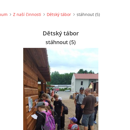
lbum
Z naší činnosti
Dětský tábor
stáhnout (5)
Dětský tábor
stáhnout (5)