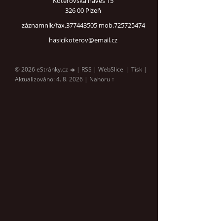
Koterovská náves 15
326 00 Plzeň
záznamník/fax.377443505 mob.725725474
hasicikoterov@email.cz
© 2026 eStránky.cz
|
RSS
|
WebSlice
|
Tisk
|
Aktualizováno: 4. 8. 2026
|
Nahoru ↑