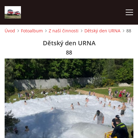
Úvod
Fotoalbum
Z naší činnosti
Dětský den URNA
88
TECHNIKA
Dětský den URNA
88
HISTORIE
VÝCVIK JPO
ZÁSAHY
PREVENCE
SYMBOLY