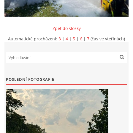
INFORMACE
Zpět do složky
Automatické procházení:
3
|
4
|
5
|
6
|
7
(čas ve vteřinách)
POSLEDNÍ FOTOGRAFIE
Sbor dobrovolných hasičů Koterov
Koterovská náves 15
326 00 Plzeň