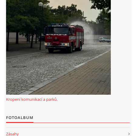
záznamník/fax.377443505 mob.725725474
hasicikoterov@email.cz
© 2026 eStránky.cz
|
RSS
|
WebSlice
|
Tisk
|
Aktualizováno: 4. 8. 2026
|
Nahoru ↑
Kropení komunikací a parků.
FOTOALBUM
Zásahy