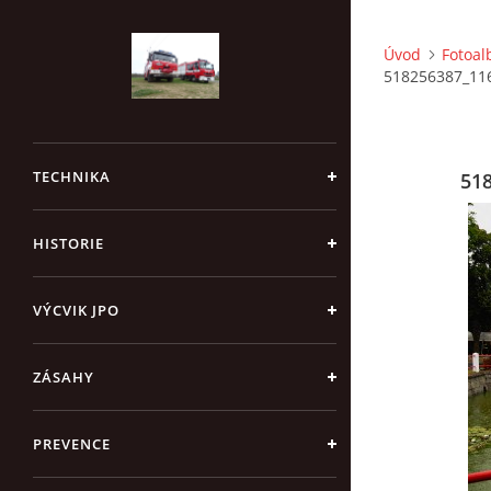
Úvod
Fotoa
518256387_11
TECHNIKA
51
HISTORIE
VÝCVIK JPO
ZÁSAHY
PREVENCE