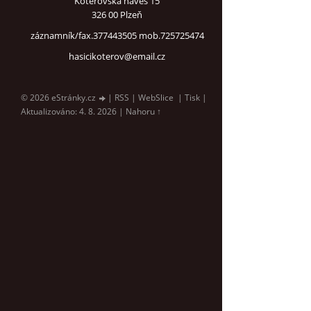
Koterovská náves 15
326 00 Plzeň
záznamník/fax.377443505 mob.725725474
hasicikoterov@email.cz
© 2026 eStránky.cz
|
RSS
|
WebSlice
|
Tisk
|
Aktualizováno: 4. 8. 2026
|
Nahoru ↑