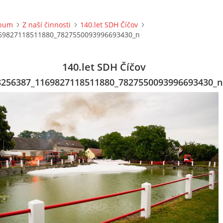
lbum
Z naší činnosti
140.let SDH Číčov
69827118511880_7827550093996693430_n
140.let SDH Číčov
8256387_1169827118511880_7827550093996693430_n