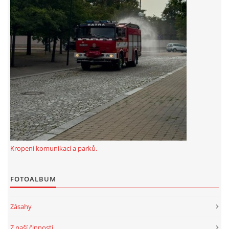
záznamník/fax.377443505 mob.725725474
hasicikoterov@email.cz
© 2026 eStránky.cz
|
RSS
|
WebSlice
|
Tisk
|
Aktualizováno: 4. 8. 2026
|
Nahoru ↑
Kropení komunikací a parků.
FOTOALBUM
Zásahy
Z naší činnosti