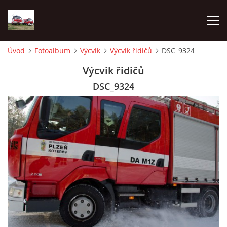
Úvod
Fotoalbum
Výcvik
Výcvik řidičů
DSC_9324
TECHNIKA
Výcvik řidičů
DSC_9324
HISTORIE
VÝCVIK JPO
ZÁSAHY
PREVENCE
SYMBOLY