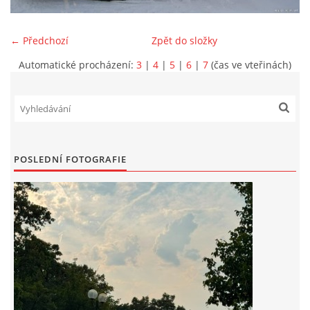
INFORMACE
← Předchozí
Zpět do složky
Automatické procházení:
3
|
4
|
5
|
6
|
7
(čas ve vteřinách)
POSLEDNÍ FOTOGRAFIE
Sbor dobrovolných hasičů Koterov
Koterovská náves 15
326 00 Plzeň