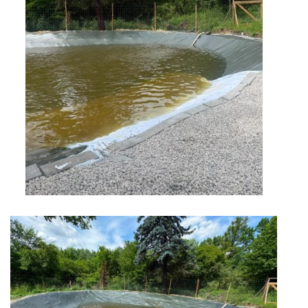
záznamník/fax.377443505 mob.725725474
hasicikoterov@email.cz
© 2026 eStránky.cz
|
RSS
|
WebSlice
|
Tisk
|
Aktualizováno: 4. 8. 2026
|
Nahoru ↑