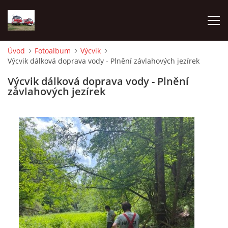
Úvod
Fotoalbum
Výcvik
Výcvik dálková doprava vody - Plnění závlahových jezírek
TECHNIKA
Výcvik dálková doprava vody - Plnění
závlahových jezírek
HISTORIE
VÝCVIK JPO
ZÁSAHY
PREVENCE
SYMBOLY