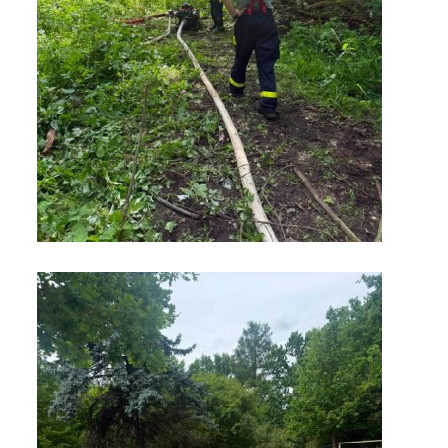
INFORMACE
Sbor dobrovolných hasičů Koterov
Koterovská náves 15
326 00 Plzeň