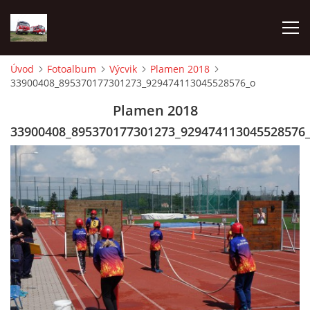
Úvod
Fotoalbum
Výcvik
Plamen 2018
33900408_895370177301273_929474113045528576_o
TECHNIKA
Plamen 2018
HISTORIE
33900408_895370177301273_929474113045528576
VÝCVIK JPO
ZÁSAHY
PREVENCE
SYMBOLY