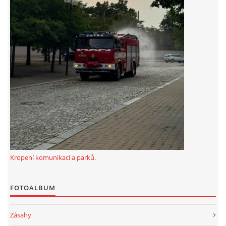
záznamník/fax.377443505 mob.725725474
hasicikoterov@email.cz
© 2026 eStránky.cz
|
RSS
|
WebSlice
|
Tisk
|
Aktualizováno: 4. 8. 2026
|
Nahoru ↑
Kropení komunikací a parků.
FOTOALBUM
Zásahy