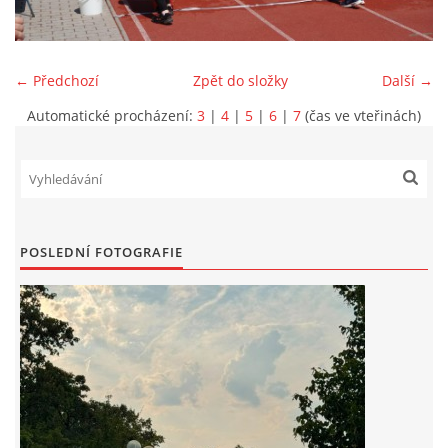
INFORMACE
← Předchozí
Zpět do složky
Další →
Automatické procházení:
3
|
4
|
5
|
6
|
7
(čas ve vteřinách)
POSLEDNÍ FOTOGRAFIE
Sbor dobrovolných hasičů Koterov
Koterovská náves 15
326 00 Plzeň