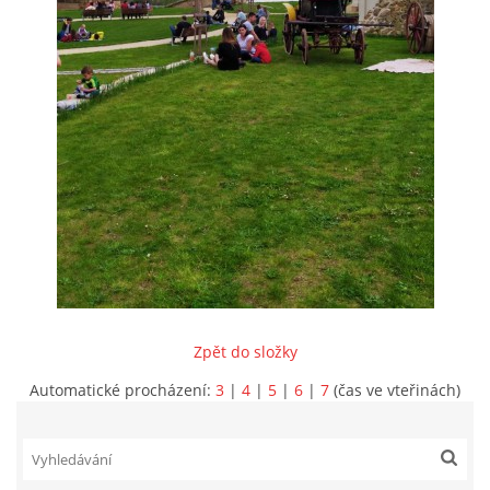
INFORMACE
Zpět do složky
Automatické procházení:
3
|
4
|
5
|
6
|
7
(čas ve vteřinách)
Sbor dobrovolných hasičů Koterov
Koterovská náves 15
326 00 Plzeň