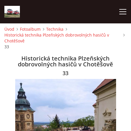
Úvod
Fotoalbum
Technika
Historická technika Plzeňských dobrovolných hasičů v
TECHNIKA
Chotěšově
33
HISTORIE
Historická technika Plzeňských
dobrovolných hasičů v Chotěšově
VÝCVIK JPO
33
ZÁSAHY
PREVENCE
SYMBOLY