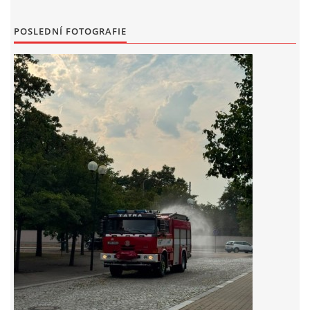
záznamník/fax.377443505 mob.725725474
hasicikoterov@email.cz
POSLEDNÍ FOTOGRAFIE
© 2026 eStránky.cz
|
RSS
|
WebSlice
|
Tisk
|
Aktualizováno: 4. 8. 2026
|
Nahoru ↑