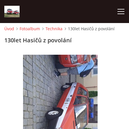
Úvod
Fotoalbum
Technika
130let Hasičů z povolání
TECHNIKA
130let Hasičů z povolání
HISTORIE
VÝCVIK JPO
ZÁSAHY
PREVENCE
SYMBOLY