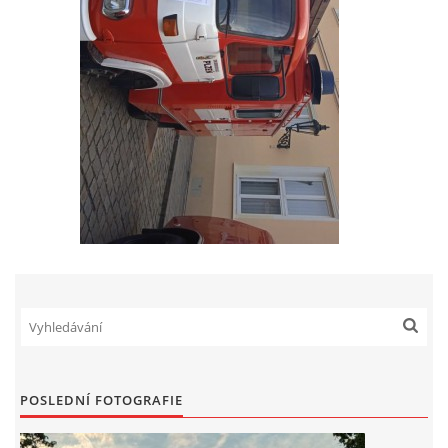
záznamník/fax.377443505 mob.725725474
hasicikoterov@email.cz
© 2026 eStránky.cz
|
RSS
|
WebSlice
|
Tisk
|
Aktualizováno: 4. 8. 2026
|
Nahoru ↑
POSLEDNÍ FOTOGRAFIE