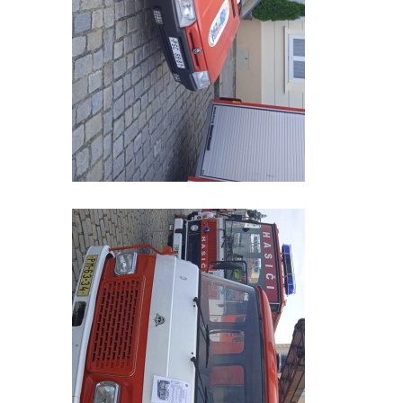
INFORMACE
Sbor dobrovolných hasičů Koterov
Koterovská náves 15
326 00 Plzeň