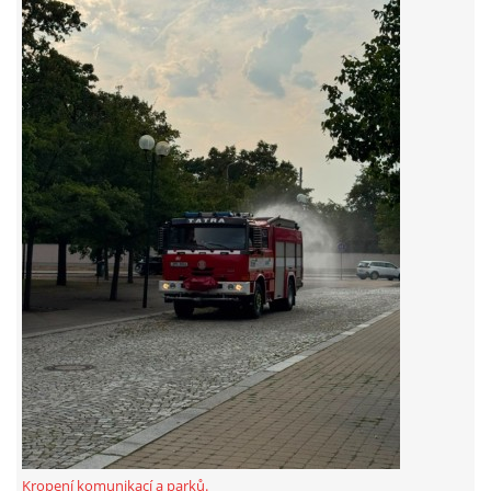
záznamník/fax.377443505 mob.725725474
hasicikoterov@email.cz
© 2026 eStránky.cz
|
RSS
|
WebSlice
|
Tisk
|
Aktualizováno: 4. 8. 2026
|
Nahoru ↑
Kropení komunikací a parků.