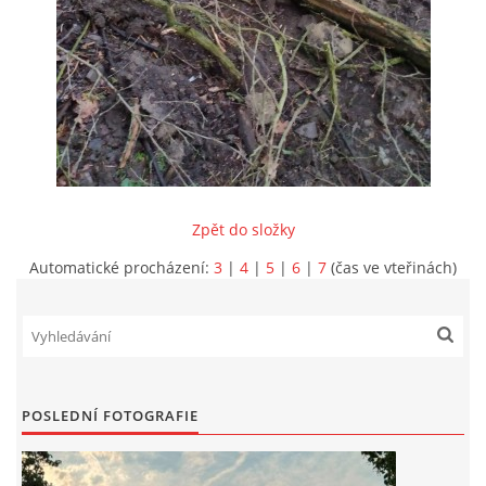
INFORMACE
Zpět do složky
Automatické procházení:
3
|
4
|
5
|
6
|
7
(čas ve vteřinách)
Sbor dobrovolných hasičů Koterov
POSLEDNÍ FOTOGRAFIE
Koterovská náves 15
326 00 Plzeň