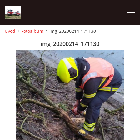
Úvod
Fotoalbum
img_20200214_171130
TECHNIKA
img_20200214_171130
HISTORIE
VÝCVIK JPO
ZÁSAHY
PREVENCE
SYMBOLY